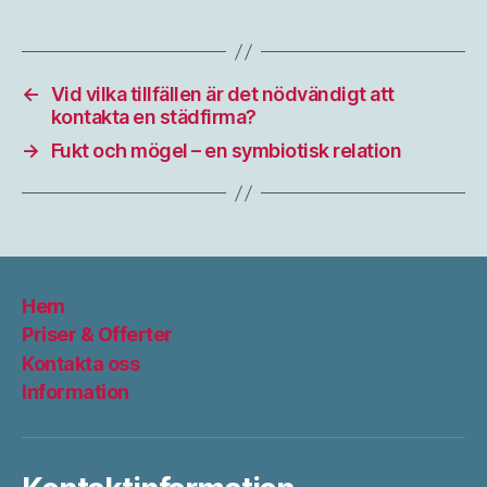
←
Vid vilka tillfällen är det nödvändigt att
kontakta en städfirma?
→
Fukt och mögel – en symbiotisk relation
Hem
Priser & Offerter
Kontakta oss
Information