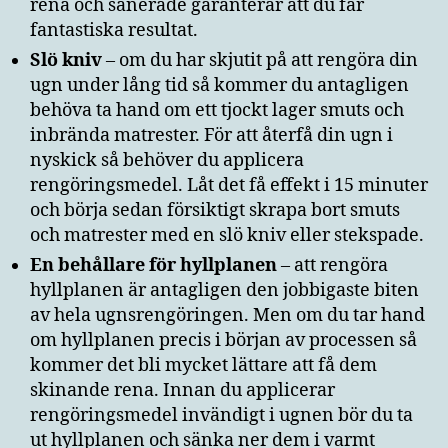
rena och sanerade garanterar att du får
fantastiska resultat.
Slö kniv
– om du har skjutit på att rengöra din
ugn under lång tid så kommer du antagligen
behöva ta hand om ett tjockt lager smuts och
inbrända matrester. För att återfå din ugn i
nyskick så behöver du applicera
rengöringsmedel. Låt det få effekt i 15 minuter
och börja sedan försiktigt skrapa bort smuts
och matrester med en slö kniv eller stekspade.
En behållare för hyllplanen
– att rengöra
hyllplanen är antagligen den jobbigaste biten
av hela ugnsrengöringen. Men om du tar hand
om hyllplanen precis i början av processen så
kommer det bli mycket lättare att få dem
skinande rena. Innan du applicerar
rengöringsmedel invändigt i ugnen bör du ta
ut hyllplanen och sänka ner dem i varmt